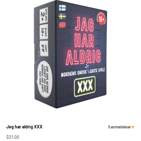
Jeg har aldrig XXX
5 anmeldelser
Salgspris
$21.00