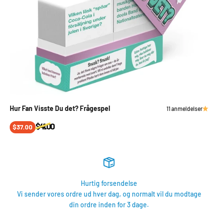
Hur Fan Visste Du det? Frågespel
11 anmeldelser
Normalpris
$41.00
Salgspris
$37.00
Hurtig forsendelse
Vi sender vores ordre ud hver dag, og normalt vil du modtage
din ordre inden for 3 dage.