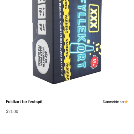
Fuldkort før festspil
3 anmeldelser
Salgspris
$21.00