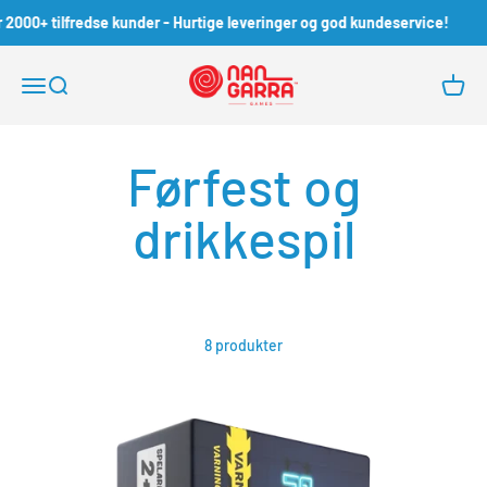
Spring til indhold
00+ tilfredse kunder - Hurtige leveringer og god kundeservice!
Nangarra Games
Åbn navigationsmenu
Åbn søgefunktion
Åbn in
8 produkter