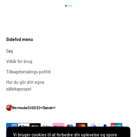
Gå til element 1
Gå til element 2
Gå til element 3
Gå til element 4
Sidefod menu
Søg
Vilkår for brug
Tilbagebetalings politik
Hur du gör ditt egna
sällskapsspel
Bermuda (USD $)
Dansk
Vi bruger cookies til at forbedre din oplevelse og spore