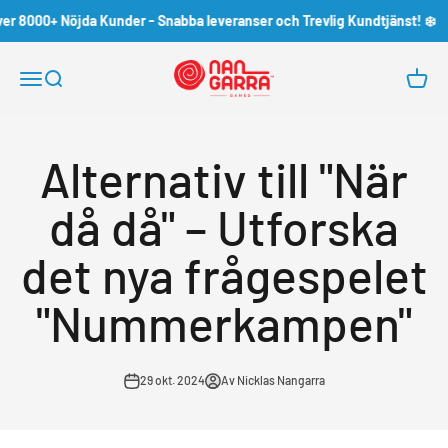
Hoppa till innehållet
 8000+ Nöjda Kunder - Snabba leveranser och Trevlig Kundtjänst! ❄️
Nangarra Games
Öppna navigeringsmenyn
Öppna sök
Öppna 
Alternativ till "När
då då" – Utforska
det nya frågespelet
"Nummerkampen"
29 okt. 2024
Av Nicklas Nangarra