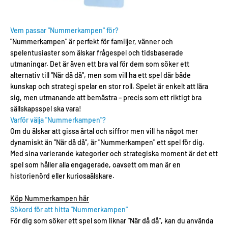
Vem passar "Nummerkampen" för?
"Nummerkampen" är perfekt för familjer, vänner och
spelentusiaster som älskar frågespel och tidsbaserade
utmaningar. Det är även ett bra val för dem som söker ett
alternativ till "När då då", men som vill ha ett spel där både
kunskap och strategi spelar en stor roll. Spelet är enkelt att lära
sig, men utmanande att bemästra – precis som ett riktigt bra
sällskapsspel ska vara!
Varför välja "Nummerkampen"?
Om du älskar att gissa årtal och siffror men vill ha något mer
dynamiskt än "När då då", är "Nummerkampen" ett spel för dig.
Med sina varierande kategorier och strategiska moment är det ett
spel som håller alla engagerade, oavsett om man är en
historienörd eller kuriosaälskare.
Köp Nummerkampen här
Sökord för att hitta "Nummerkampen"
För dig som söker ett spel som liknar "När då då", kan du använda