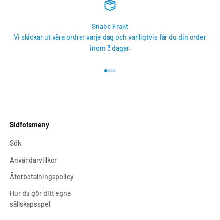
Snabb Frakt
Vi skickar ut våra ordrar varje dag och vanligtvis får du din order
inom 3 dagar.
Gå till 1
Gå till 2
Gå till 3
Gå till 4
Sidfotsmeny
Sök
Användarvillkor
Återbetalningspolicy
Hur du gör ditt egna
sällskapsspel