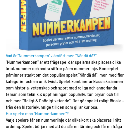
Vad är "Nummerkampen" Jämfört med "När då då?"
"Nummerkampen" är ett frågespel där spelarna ska placera olika
årtal, nummer och andra siffror på en nummerlinje. Konceptet
påminner starkt om det populära spelet "När då då", men med fler
kategorier och en unik twist. Spelet kombinerar klassiska ämnen
som historia, vetenskap och sport med roliga och annorlunda
teman som teknik & uppfinningar, populärkultur, prylar, och till
och med "Roligt & Onödigt vetande". Det gör spelet roligt för alla –
från den historiekunnige till den som gillar kuriosa.
Hur spelar man "Nummerkampen"?
Varje spelare får en nummerlinje där olika kort ska placeras i rätt
ordning. Spelet börjar med att du slår en tärning och får en fråga