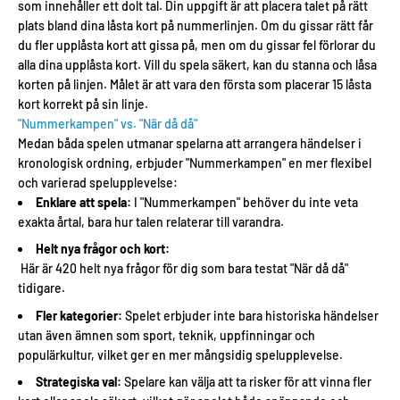
som innehåller ett dolt tal. Din uppgift är att placera talet på rätt
plats bland dina låsta kort på nummerlinjen. Om du gissar rätt får
du fler upplåsta kort att gissa på, men om du gissar fel förlorar du
alla dina upplåsta kort. Vill du spela säkert, kan du stanna och låsa
korten på linjen. Målet är att vara den första som placerar 15 låsta
kort korrekt på sin linje.
"Nummerkampen" vs. "När då då"
Medan båda spelen utmanar spelarna att arrangera händelser i
kronologisk ordning, erbjuder "Nummerkampen" en mer flexibel
och varierad spelupplevelse:
Enklare att spela:
I "Nummerkampen" behöver du inte veta
exakta årtal, bara hur talen relaterar till varandra.
Helt nya frågor och kort:
Här är 420 helt nya frågor för dig som bara testat "När då då"
tidigare.
Fler kategorier:
Spelet erbjuder inte bara historiska händelser
utan även ämnen som sport, teknik, uppfinningar och
populärkultur, vilket ger en mer mångsidig spelupplevelse.
Strategiska val:
Spelare kan välja att ta risker för att vinna fler